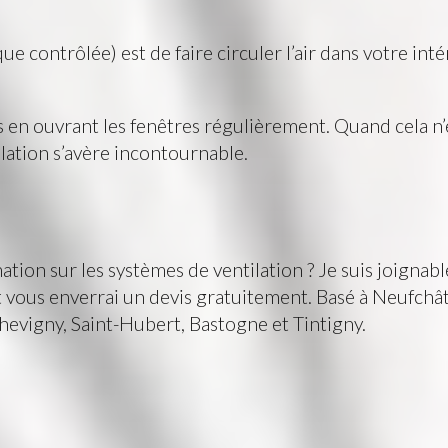
 contrôlée) est de faire circuler l’air dans votre intéri
es en ouvrant les fenêtres régulièrement. Quand cela n
ilation s’avère incontournable.
ion sur les systèmes de ventilation ? Je suis joignabl
t vous enverrai un devis gratuitement. Basé à Neufchât
evigny, Saint-Hubert, Bastogne et Tintigny.